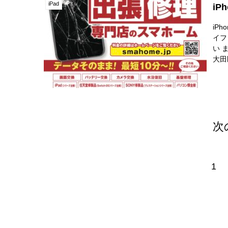
iPad
i
iP
イフ
い 
大田
す！
次
1