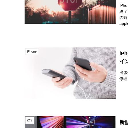
iP
終了
の時
app
iPhone
i
イ
出張
修理
iOS
新型