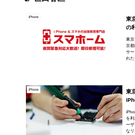
iPhone
東
の
東京
京都
サー
れた
iPhone
東
i
iP
を利
ーザ
なリ