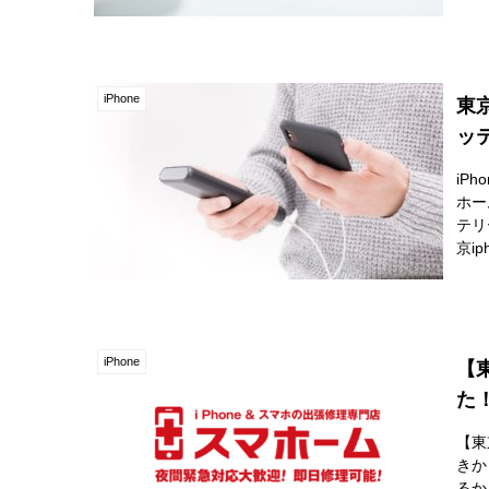
iPhone
東京
ッ
iP
ホー
テリ
京i
iPhone
【
た
【東
きか
るか