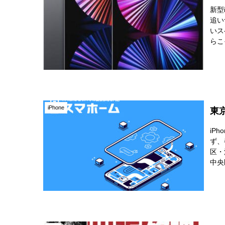
新型
追い
いス
らこ
いた
iPhone
東
iP
ず、
区・
中央