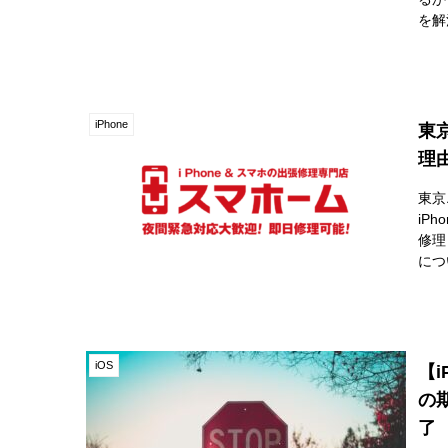
を解
iPhone
東
理
東京
iP
修理
につ
iOS
【i
の
了