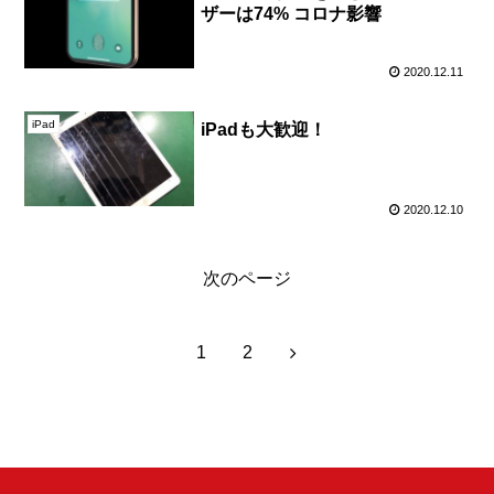
ザーは74% コロナ影響
2020.12.11
iPad
iPadも大歓迎！
2020.12.10
次のページ
次
1
2
へ