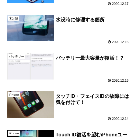
2020.12.17
未分類
水没時に修理する箇所
2020.12.16
バッテリー
バッテリー最大容量が復活！？
2020.12.15
iPhone
タッチID・フェイスIDの故障には
気を付けて！
2020.12.14
iPhone
Touch ID復活を望むiPhoneユー