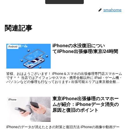
smahome
関連記事
iPhoneの水没復旧につい
Android
て/iPhone出張修理/東京/24時間
皆様、おはようございます！ iPhone＆スマホの出張修理専門店スマホーム
です＾＾ 当店ではアイフォンやスマホ・携帯全般以外に iPad・ゲーム機・
パソコンなどの修理も行なっております♪ 出張可能エリアは東京都全般
（品川区・大田区・港区・...
東京iPhone出張修理のスマホー
iPhone
ムが紹介：iPhoneデータ消失の
原因と復旧のポイント
iPhoneのデータが消えたときの対策と復旧方法 iPhoneの画像や動画デー