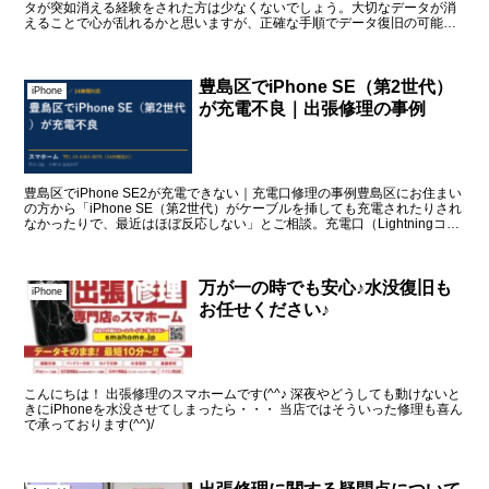
タが突如消える経験をされた方は少なくないでしょう。大切なデータが消
えることで心が乱れるかと思いますが、正確な手順でデータ復旧の可能性
が高まります。「東京iPhon...
豊島区でiPhone SE（第2世代）
iPhone
が充電不良｜出張修理の事例
豊島区でiPhone SE2が充電できない｜充電口修理の事例豊島区にお住まい
の方から「iPhone SE（第2世代）がケーブルを挿しても充電されたりされ
なかったりで、最近はほぼ反応しない」とご相談。充電口（Lightningコネ
クタ）の摩耗...
万が一の時でも安心♪水没復旧も
iPhone
お任せください♪
こんにちは！ 出張修理のスマホームです(^^♪ 深夜やどうしても動けないと
きにiPhoneを水没させてしまったら・・・ 当店ではそういった修理も喜ん
で承っております(^^)/