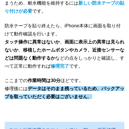
まうため、耐水機能を維持するには
新しい防水テープの貼
り付けが必要
です。
防水テープを貼り終えたら、iPhone本体に画面を取り付
けて動作確認を行います。
タッチ操作に異常はないか
、
画面に表示上の異常は見られ
ないか
、
移植したホームボタンやカメラ、近接センサーな
どは問題なく動作するか
などの点をしっかりと確認し、す
べて正常に動作すれば
修理完了
です。
ここまでの
作業時間は30分
ほどです。
修理後には
データはそのまま残っているため、バックアッ
プを取っていただく必要はございません
。