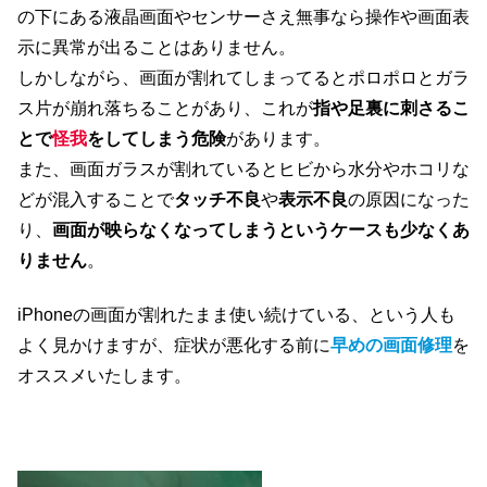
の下にある液晶画面やセンサーさえ無事なら操作や画面表
示に異常が出ることはありません。
しかしながら、画面が割れてしまってるとポロポロとガラ
ス片が崩れ落ちることがあり、これが
指や足裏に刺さるこ
とで
怪我
をしてしまう危険
があります。
また、画面ガラスが割れているとヒビから水分やホコリな
どが混入することで
タッチ不良
や
表示不良
の原因になった
り、
画面が映らなくなってしまうというケースも少なくあ
りません
。
iPhoneの画面が割れたまま使い続けている、という人も
よく見かけますが、症状が悪化する前に
早めの画面修理
を
オススメいたします。