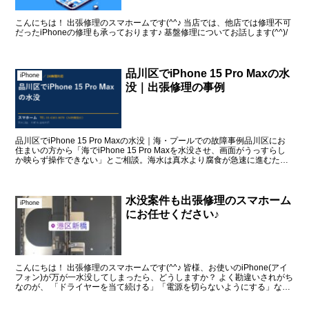
こんにちは！ 出張修理のスマホームです(^^♪ 当店では、他店では修理不可
だったiPhoneの修理も承っております♪ 基盤修理についてお話します(^^)/
品川区でiPhone 15 Pro Maxの水
iPhone
没｜出張修理の事例
品川区でiPhone 15 Pro Maxの水没｜海・プールでの故障事例品川区にお
住まいの方から「海でiPhone 15 Pro Maxを水没させ、画面がうっすらし
か映らず操作できない」とご相談。海水は真水より腐食が急速に進むた
め、早急な処...
水没案件も出張修理のスマホーム
iPhone
にお任せください♪
こんにちは！ 出張修理のスマホームです(^^♪ 皆様、お使いのiPhone(アイ
フォン)が万が一水没してしまったら、どうしますか？ よく勘違いされがち
なのが、 「ドライヤーを当て続ける」「電源を切らないようにする」など
これらはすべて間違い...