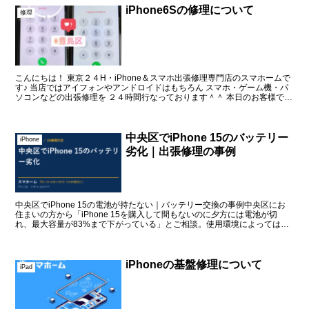
iPhone6Sの修理について
修理
こんにちは！ 東京２４H・iPhone＆スマホ出張修理専門店のスマホームで
す♪ 当店ではアイフォンやアンドロイドはもちろん スマホ・ゲーム機・パ
ソコンなどの出張修理を ２４時間行なっております＾＾ 本日のお客様です
アイフォン ６Sの画面交...
中央区でiPhone 15のバッテリー
iPhone
劣化｜出張修理の事例
中央区でiPhone 15の電池が持たない｜バッテリー交換の事例中央区にお
住まいの方から「iPhone 15を購入して間もないのに夕方には電池が切
れ、最大容量が83%まで下がっている」とご相談。使用環境によっては短
期間でもバッテリーが劣化す...
iPhoneの基盤修理について
iPad